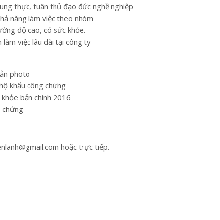
những sai lầm khi sử dụng
Hỏng lốc điều hòa ô 
rung thực, tuân thủ đạo đức nghề nghiệp
Phần 2
đâu?
 khả năng làm việc theo nhóm
 Hai, 2017
24 Tháng Tư, 2019
cường độ cao, có sức khỏe.
àm việc lâu dài tại công ty
 bản photo
 hộ khẩu công chứng
 khỏe bản chính 2016
g chứng
enlanh@gmail.com hoặc trực tiếp.