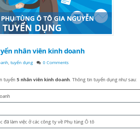
uyển nhân viên kinh doanh
oanh
,
tuyển dụng
0 Comments
n tuyển
5 nhân viên kinh doanh
. Thông tin tuyển dụng như sau:
doanh
Cách nhận biết gas lạnh xịn và
Lốc 32 – Lốc Hyundai County 3
c đã làm việc ở các công ty về Phụ tùng Ô tô
đểu
7 Tháng Mười, 2020
14 Tháng Tám, 2017
ĐIỀU HÒA Ô TÔ/ M