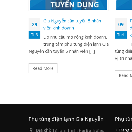
Gia Nguyễn cần tuyển 5 nhân
P
29
09
viên kinh doanh
d
Th3
Th4
k
Do nhu cầu mở rộng kinh doanh,
trung tâm phụ tùng điện lạnh Gia
T
Nguyễn cần tuyển 5 nhân viên [...]
tùng điệ
vị trí nhâ
Read More
Read 
Phụ tùng điện lạnh Gia Nguyễn
Phụ tù
Trang 
Địa chỉ:
18 Tam Trinh, Hai Bà Trưng,