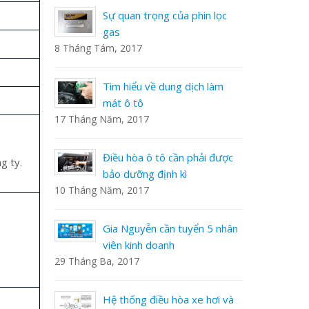
Sự quan trọng của phin lọc
gas
13 Tháng S
8 Tháng Tám, 2017
sáng tại
al Motor
Tìm hiểu về dung dịch làm
mát ô tô
17 Tháng Năm, 2017
5 Turbo
Điều hòa ô tô cần phải được
g ty.
tăng áp
bảo dưỡng định kì
10 Tháng Năm, 2017
và chất Mỹ 
6 Tháng Nă
Gia Nguyễn cần tuyển 5 nhân
hiến
viên kinh doanh
mát
29 Tháng Ba, 2017
3 Tháng Nă
Hệ thống điều hòa xe hơi và