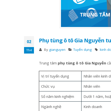
Phụ tùng ô tô Gia Nguyễn t
02
By
gianguyen
Tuyển dụng
kinh d
Th4
Trung tâm
phụ tùng ô tô Gia Nguyễn
cầ
Vị trí tuyển dụng
Nhân viên kinh 
Chức vụ
Nhân viên
Lốc 32 – Lốc Hyundai County 32
Số năm kinh nghiệm
Dưới 1 năm, hoặ
7 Tháng Mười, 2020
Ngành nghề
Kinh doanh
ĐIỀU HÒA Ô TÔ/ MÁY LẠNH