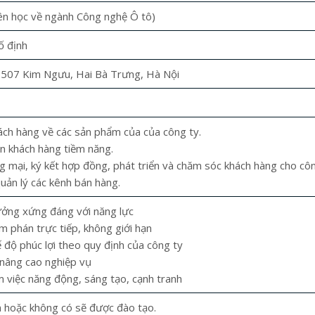
Sự quan trọng của phin lọc
Ô TÔ KHI VÀO HÈ
ên học về ngành Công nghệ Ô tô)
gas
13 Tháng Sáu, 2019
ố định
 Tám, 2017
Dàn “bóng hồng” tỏa 
 507 Kim Ngưu, Hai Bà Trưng, Hà Nội
Tìm hiểu về dung dịch làm
Bangkok Internation
mát ô tô
Show 2019
g Năm, 2017
6 Tháng Năm, 2019
ách hàng về các sản phẩm của của công ty.
n khách hàng tiềm năng.
Điều hòa ô tô cần phải được
Đánh giá Mazda CX-
g mại, ký kết hợp đồng, phát triển và chăm sóc khách hàng cho côn
bảo dưỡng định kì
2019: Fan Việt thèm 
quản lý các kênh bán hàng.
g Năm, 2017
và chất Mỹ là vì lý do này đây
ởng xứng đáng với năng lực
6 Tháng Năm, 2019
m phán trực tiếp, không giới hạn
Gia Nguyễn cần tuyển 5 nhân
 độ phúc lợi theo quy định của công ty
viên kinh doanh
Những nguyên nhân k
nâng cao nghiệp vụ
 Ba, 2017
điều hòa ôtô không 
m việc năng động, sáng tạo, cạnh tranh
3 Tháng Năm, 2019
Hệ thống điều hòa xe hơi và
m hoặc không có sẽ được đào tạo.