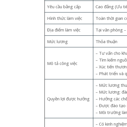
Ô TÔ KHI VÀO HÈ
Yêu cầu bằng cấp
Cao đẳng (Ưu ti
13 Tháng Sáu, 2019
Hình thức làm việc
Toàn thời gian c
8 Tháng
Dàn “bóng hồng” tỏa sáng tại
Địa điểm làm việc
Tại văn phòng –
Bangkok International Motor
Mức lương
Thỏa thuận
Show 2019
6 Tháng Năm, 2019
17 Thán
– Tư vấn cho kh
– Tìm kiếm nguồ
Mô tả công việc
Đánh giá Mazda CX-5 Turbo
– Xúc tiến thươn
2019: Fan Việt thèm tăng áp
– Phát triển và 
và chất Mỹ là vì lý do này đây
10 Thán
6 Tháng Năm, 2019
– Mức lương thư
– Mức lương: đà
Quyền lợi được hưởng
– Hưởng các chế
Những nguyên nhân khiến
– Được đào tạo 
điều hòa ôtô không mát
29 Tháng
– Môi trường là
3 Tháng Năm, 2019
– Có kinh nghiệ