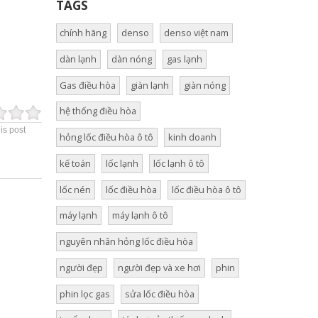
TAGS
chính hãng
denso
denso việt nam
dàn lạnh
dàn nóng
gas lạnh
Gas điều hòa
giàn lạnh
giàn nóng
hệ thống điều hòa
is post
hỏng lốc điều hòa ô tô
kinh doanh
kế toán
lốc lạnh
lốc lạnh ô tô
lốc nén
lốc điều hòa
lốc điều hòa ô tô
máy lạnh
máy lạnh ô tô
nguyên nhân hỏng lốc điều hòa
người đẹp
người đẹp và xe hơi
phin
phin lọc gas
sửa lốc điều hòa