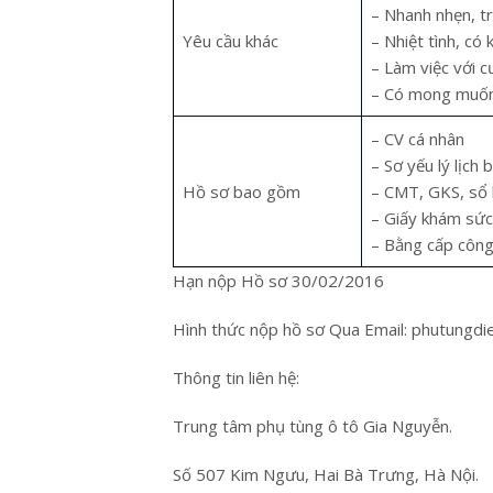
Hỏng lốc điều hòa ô tô đến từ
– Nhanh nhẹn, t
đâu?
Yêu cầu khác
– Nhiệt tình, có
24 Tháng Tư, 2019
27 Tháng
– Làm việc với 
– Có mong muốn l
– CV cá nhân
– Sơ yếu lý lịch
Hồ sơ bao gồm
– CMT, GKS, sổ
– Giấy khám sức
– Bằng cấp côn
Hạn nộp Hồ sơ 30/02/2016
Hình thức nộp hồ sơ Qua Email: phutungdi
Thông tin liên hệ:
Trung tâm phụ tùng ô tô Gia Nguyễn.
Số 507 Kim Ngưu, Hai Bà Trưng, Hà Nội.