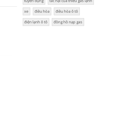
tuyển dụng
tác hại của thiếu gas lạnh
xe
điều hòa
điều hòa ô tô
điện lạnh ô tô
đồng hồ nạp gas