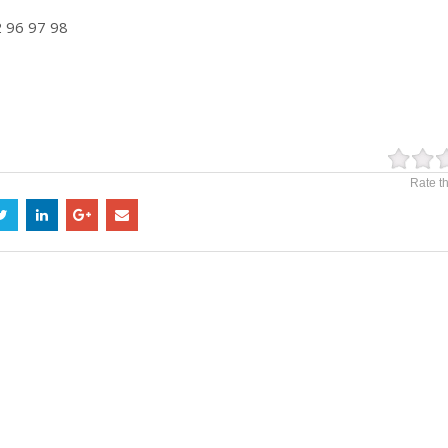
2 96 97 98
Rate th