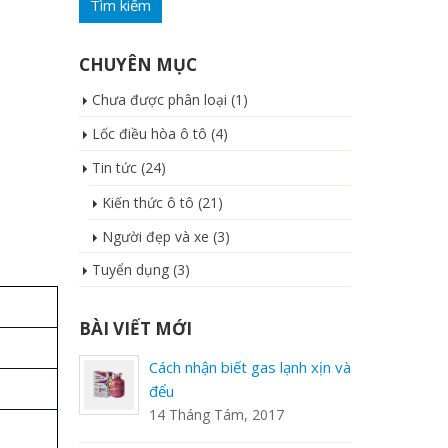
CHUYÊN MỤC
Chưa được phân loại
(1)
Lốc điều hòa ô tô
(4)
Tin tức
(24)
Kiến thức ô tô
(21)
Người đẹp và xe
(3)
Tuyển dụng
(3)
BÀI VIẾT MỚI
2
Cách nhận biết gas lạnh xịn và
Lốc 32 – L
đểu
7 Tháng Mư
14 Tháng Tám, 2017
ÁY LẠNH