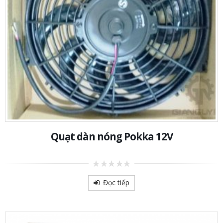
Quạt dàn nóng Pokka 12V
0
out
Đọc tiếp
of
5