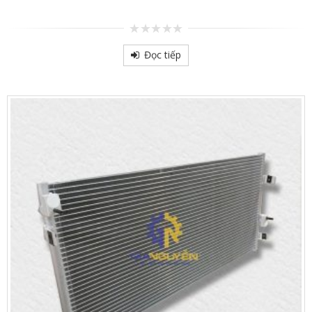
0
out
Đọc tiếp
of
5