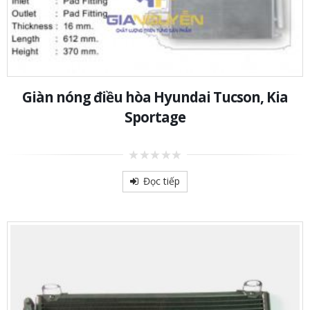
Giàn nóng điều hòa Hyundai Tucson, Kia
Sportage
0
out
Đọc tiếp
of
5