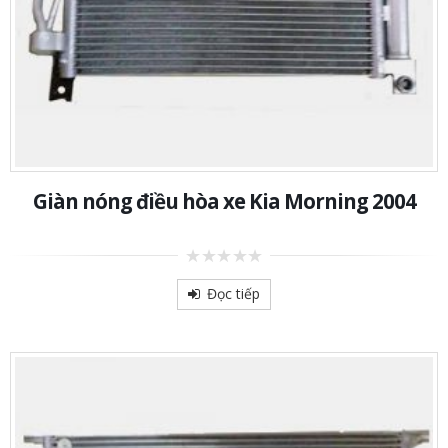
Giàn nóng điều hòa xe Kia Morning 2004
0
out
Đọc tiếp
of
5