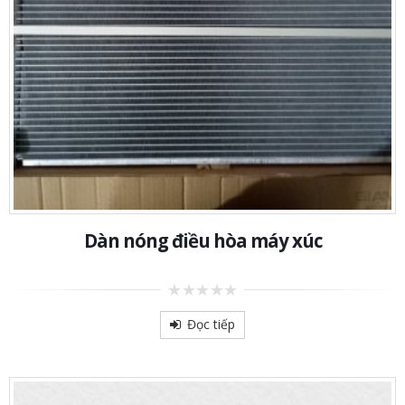
Dàn nóng điều hòa máy xúc
0
out
Đọc tiếp
of
5