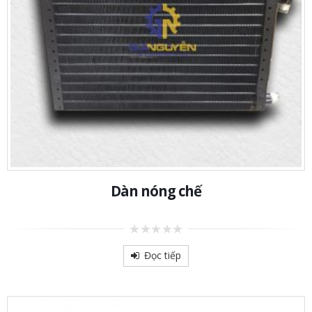
Dàn nóng chế
0
out
Đọc tiếp
of
5