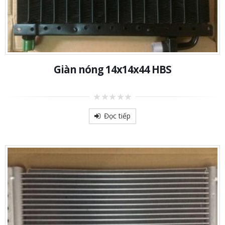
Giàn nóng 14x14x44 HBS
0
out
Đọc tiếp
of
5