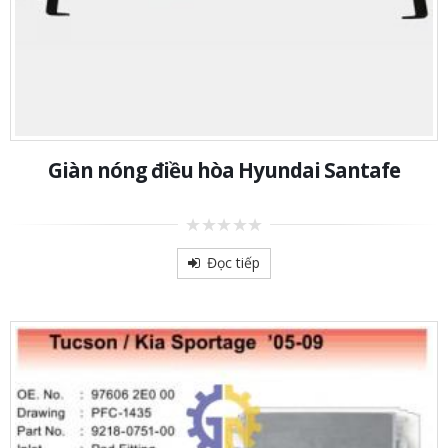
Giàn nóng điều hòa Hyundai Santafe
0
out
Đọc tiếp
of
5