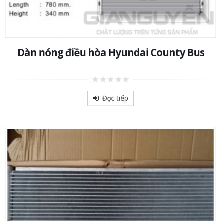
Dàn nóng điều hòa Hyundai County Bus
0
out
Đọc tiếp
of
5