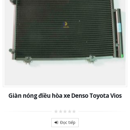
Giàn nóng điều hòa xe Denso Toyota Vios
0
out
Đọc tiếp
of
5