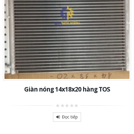
Giàn nóng 14x18x20 hàng TOS
0
out
Đọc tiếp
of
5