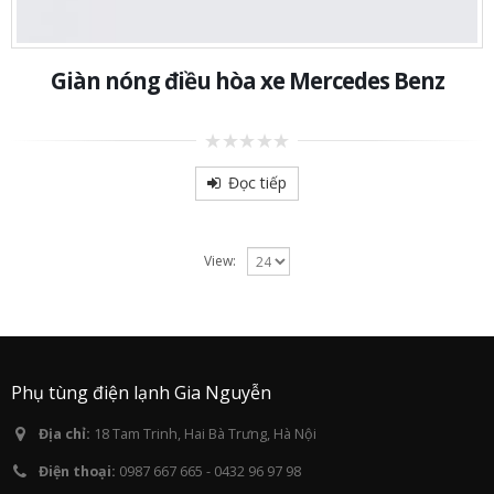
Giàn nóng điều hòa xe Mercedes Benz
0
out
Đọc tiếp
of
5
View:
Phụ tùng điện lạnh Gia Nguyễn
Địa chỉ:
18 Tam Trinh, Hai Bà Trưng, Hà Nội
Điện thoại:
0987 667 665 - 0432 96 97 98