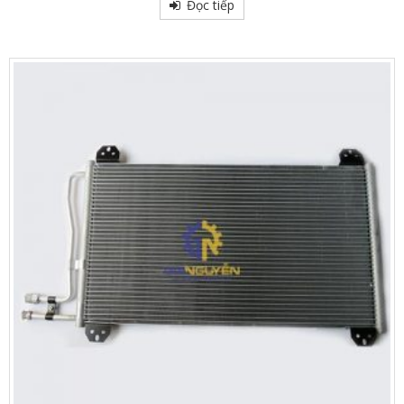
out
Đọc tiếp
of
5