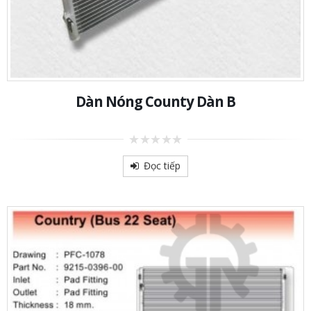
Dàn Nóng County Dàn B
0
out
Đọc tiếp
of
5