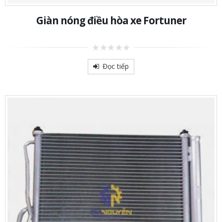
Giàn nóng điều hòa xe Fortuner
0
out
Đọc tiếp
of
5