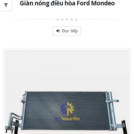
Giàn nóng điều hòa Ford Mondeo
0
out
Đọc tiếp
of
5