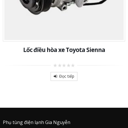
Lốc điều hòa xe Toyota Sienna
0
out
Đọc tiếp
of
5
Phụ tùng điện lạnh Gia Nguyễn