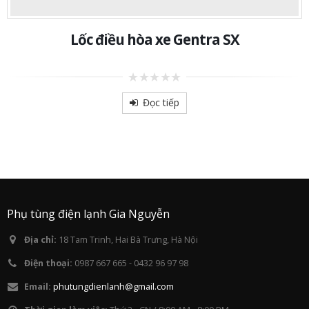
Lốc điều hòa xe Gentra SX
0
out
Đọc tiếp
of
5
Phụ tùng điện lạnh Gia Nguyễn
Địa chỉ:
18 Tam Trinh, Hai Bà Trưng, Hà Nội
Điện thoại:
0987 667 665 - 0432 96 97 98
Email:
phutungdienlanh@gmail.com