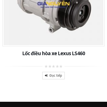
Lốc điều hòa xe Lexus LS460
0
out
Đọc tiếp
of
5