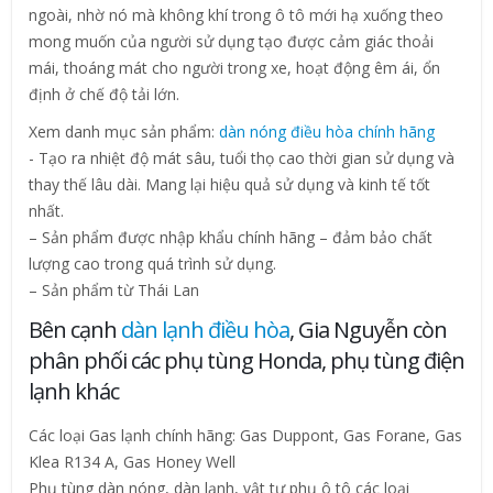
ngoài, nhờ nó mà không khí trong ô tô mới hạ xuống theo
mong muốn của người sử dụng tạo được cảm giác thoải
mái, thoáng mát cho người trong xe, hoạt động êm ái, ổn
định ở chế độ tải lớn.
Xem danh mục sản phẩm:
dàn nóng điều hòa chính hãng
​- Tạo ra nhiệt độ mát sâu, tuổi thọ cao thời gian sử dụng và
thay thế lâu dài. Mang lại hiệu quả sử dụng và kinh tế tốt
nhất.
– Sản phẩm được nhập khẩu chính hãng – đảm bảo chất
lượng cao trong quá trình sử dụng.
– Sản phẩm từ Thái Lan
Bên cạnh
dàn lạnh điều hòa
, Gia Nguyễn còn
phân phối các phụ tùng Honda, phụ tùng điện
lạnh khác
Các loại Gas lạnh chính hãng: Gas Duppont, Gas Forane, Gas
Klea R134 A, Gas Honey Well
Phụ tùng dàn nóng, dàn lạnh, vật tư phụ ô tô các loại